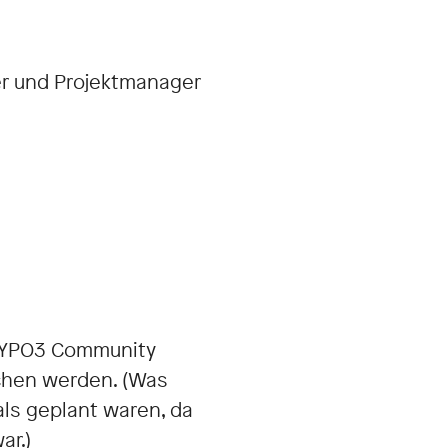
er und Projektmanager
TYPO3 Community
ichen werden. (Was
als geplant waren, da
ar.)