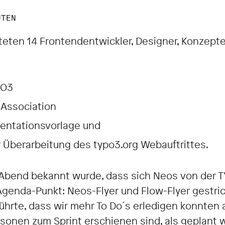
UTEN
teten 14 Frontendentwickler, Designer, Konzept
YPO3
e Association
sentationsvorlage und
 Überarbeitung des typo3.org Webauftrittes.
bend bekannt wurde, dass sich Neos von der 
Agenda-Punkt: Neos-Flyer und Flow-Flyer gestr
führte, dass wir mehr To Do´s erledigen konnten 
rsonen zum Sprint erschienen sind, als geplant w