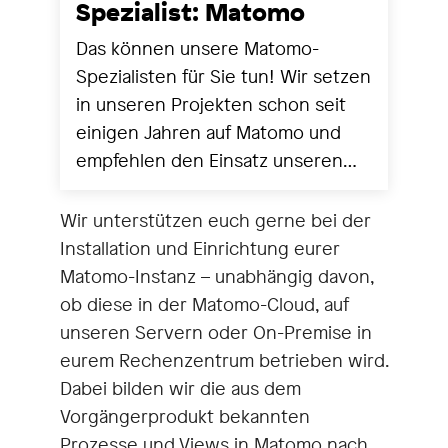
Spezialist: Matomo
Das können unsere Matomo-
Spezialisten für Sie tun! Wir setzen
in unseren Projekten schon seit
einigen Jahren auf Matomo und
empfehlen den Einsatz unseren
Kund*innen als Webanalysetool.
Unsere Spezialisten orientieren
Wir unterstützen euch gerne bei der
sich an Ihren Anforderungen, wir
Installation und Einrichtung eurer
bieten Ihnen:Beratung &
Matomo-Instanz – unabhängig davon,
KonzeptionImplementierung Migration
ob diese in der Matomo-Cloud, auf
von Google Analytics oder Piwik
unseren Servern oder On-Premise in
PRO zu MatomoHostingWorkshops
eurem Rechenzentrum betrieben wird.
& Schulungen (Remote oder vor
Dabei bilden wir die aus dem
Ort)
Vorgängerprodukt bekannten
Prozesse und Views in Matomo nach.