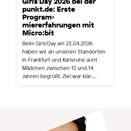
Girls’Day 2026 bei der
punkt.de: Erste
Program-
miererfahrungen mit
Micro:bit
Beim Girls’Day am 23.04.2026
haben wir an unseren Standorten
in Frankfurt und Karlsruhe acht
Mädchen zwischen 12 und 14
Jahren begrüßt. Ziel war klar:
Technik greifbar machen,
Berührungsängste abbauen und
mit ersten eigenen Programmen
echte Erfolgserlebnisse schaffen.