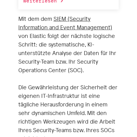
weiterlesen
und in der Entwicklung im Elastic-
Umfeld mit. So können wir Ihnen
Mit dem dem
SIEM (Security
helfen:Beratung zu Einsatz und
Information and Event Management)
VoraussetzungenUnterstützung
von Elastic folgt der nächste logische
beim DeploymentIntegration in
Schritt: die systematische, KI-
Ihre Umgebung - bei Ihnen vor Ort
unterstützte Analyse der Daten für Ihr
oder remoteEntwicklung von
Security-Team bzw. Ihr Security
individuellen Add-ons,
Operations Center (SOC).
Schnittstellen etc.Aufsetzen von
Servern/Infrastruktur, auf Wunsch
Die Gewährleistung der Sicherheit der
auch bei uns im
eigenen IT-Infrastruktur ist eine
RechenzentrumWorkshop zu
tägliche Herausforderung in einem
Elastic (Remote oder vor Ort)
sehr dynamischen Umfeld. Mit den
richtigen Werkzeugen wird die Arbeit
Ihres Security-Teams bzw. Ihres SOCs